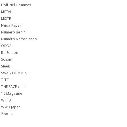
L’officiel Hommes
METAL
MiXTE
Nuda Paper
Numéro Berlin
Numéro Netherlands
ODDA
Re-Edition
Schön!
Sleek
SWAG HOMMES
TEETH
THE FACE china
10 Magazine
WRPD
WWD Japan
Zoo …